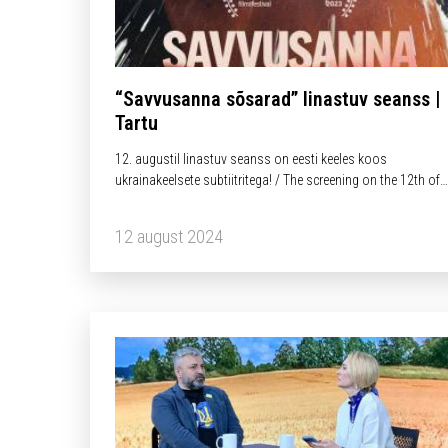
“Savvusanna sõsarad” linastuv seanss |
Tartu
12. augustil linastuv seanss on eesti keeles koos
ukrainakeelsete subtiitritega! / The screening on the 12th of
August will be with only Ukrainian subtitles!
12 august 2024