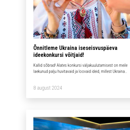
Õnnitleme Ukraina iseseisvuspäeva
ideekonkursi võitjaid!
Kallid sõbrad! Alates konkursi väljakuulutamisest on meile
laekunud palju huvitavaid ja loovaid ideid, millest Ukraina
Organisatsioonide Assotsiatsioon Eestis, Ukraina Kultuuri- 
Haridusselts „Prosvita“ ning Ukraina Kunstistuudio „Mrija“
8 august 2024
esindajad valisid viie idee asemel välja koguni kuus ideed,…