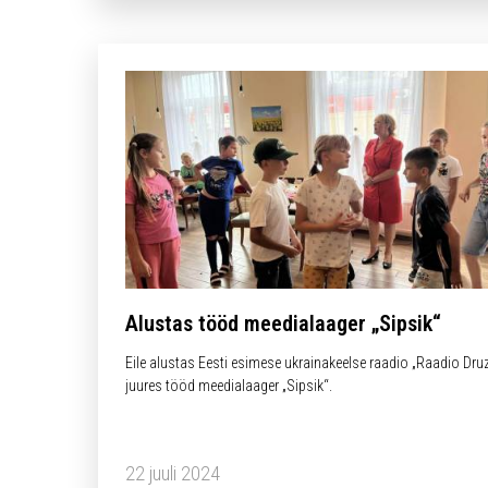
Alustas tööd meedialaager „Sipsik“
Eile alustas Eesti esimese ukrainakeelse raadio „Raadio Druz
juures tööd meedialaager „Sipsik“.
22 juuli 2024