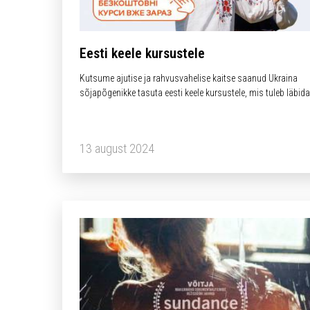
Eesti keele kursustele
Kutsume ajutise ja rahvusvahelise kaitse saanud Ukraina
sõjapõgenikke tasuta eesti keele kursustele, mis tuleb läbida
riikliku kohanemisprogrammi Settle in Estonia raames.
Pakutavate A1, A2 ja B1-kursuste üksikasjad on esitatud
küsimuste ja vastuste vormis SIIN > LINK.
13 august 2024