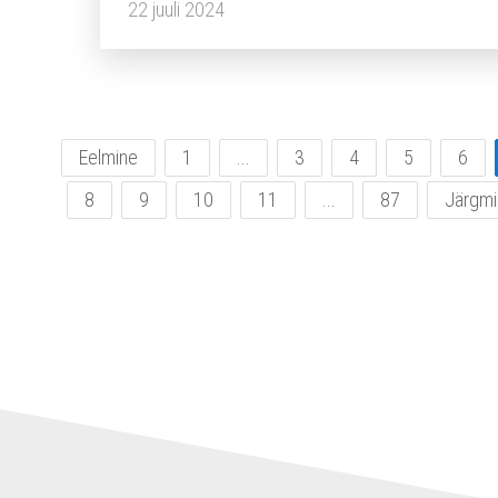
22 juuli 2024
Eelmine
1
...
3
4
5
6
8
9
10
11
...
87
Järgmi