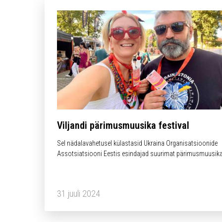
Viljandi pärimusmuusika festival
Sel nädalavahetusel külastasid Ukraina Organisatsioonide
Assotsiatsiooni Eestis esindajad suurimat pärimusmuusik
üritust – Viljandi pärimusmuusika festival / Viljandi Folk Mu
Festival, mis toimub Viljandis juba 31-st korda.
31 juuli 2024