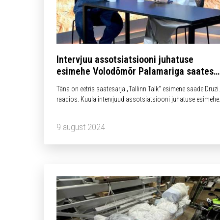
Intervjuu assotsiatsiooni juhatuse
esimehe Volodõmõr Palamariga saates
„Tallinn Talk“
Täna on eetris saatesarja „Tallinn Talk“ esimene saade Druzi
raadios. Kuula intervjuud assotsiatsiooni juhatuse esimehe
Volodõmõr Palamariga!
9 august 2024