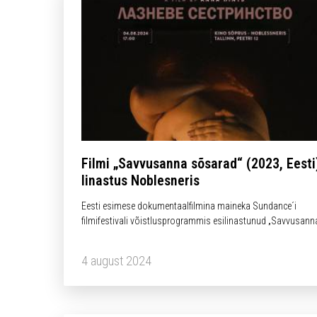
Filmi „Savvusanna sõsarad“ (2023, Eesti
linastus Noblesneris
Eesti esimese dokumentaalfilmina maineka Sundance´i
filmifestivali võistlusprogrammis esilinastunud „Savvusann
sõsarad“ on kaasaegne portreefilm naistest, kes suitsusau
kaitsvas pimeduses kokku tulevad, oma sügavamaid saladu
4 august 2024
jagavad ning kehasse kogunenud häbi ja valu maha pesevad
„Savvusanna…