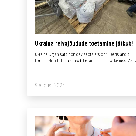
Ukraina relvajõudude toetamine jätkub!
Ukraina Organisatsioonide Assotsiatsioon Eestis andis
Ukraina Noorte Liidu kaasabil 6. augustil üle väikebussi Azov
pataljonile. Täname „Vaba Ukraina“ meeskonda, kelle abiga 
haiglapesukomplektid Ukrainasse toimetati.
9 august 2024