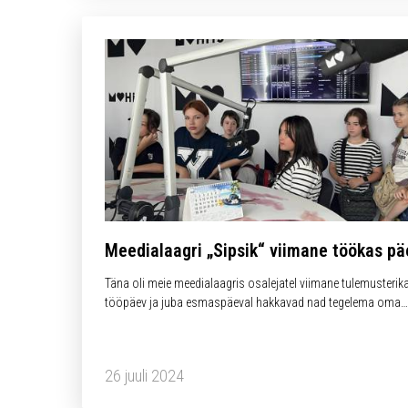
Meedialaagri „Sipsik“ viimane töökas pä
Täna oli meie meedialaagris osalejatel viimane tulemusterik
tööpäev ja juba esmaspäeval hakkavad nad tegelema oma
raadiosaate salvestamisega, mis jõuab septembris Druzi.ee
raadio eetrisse.
26 juuli 2024