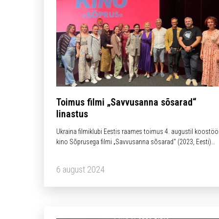
Toimus filmi „Savvusanna sõsarad“
linastus
Ukraina filmiklubi Eestis raames toimus 4. augustil koostö
kino Sõprusega filmi „Savvusanna sõsarad“ (2023, Eesti)
linastus.
6 august 2024