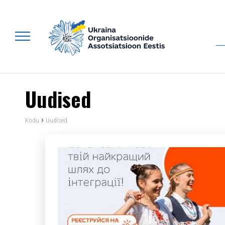
Uudised
›
Kodu
Uudised