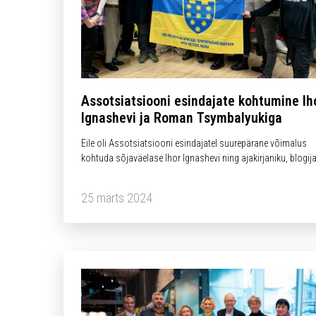
Assotsiatsiooni esindajate kohtumine Ih
Ignashevi ja Roman Tsymbalyukiga
Eile oli Assotsiatsiooni esindajatel suurepärane võimalus
kohtuda sõjaväelase Ihor Ignashevi ning ajakirjaniku, blogija
aktiivse ühiskonnategelase Roman Tsymbalyukiga!
25 märts 2024