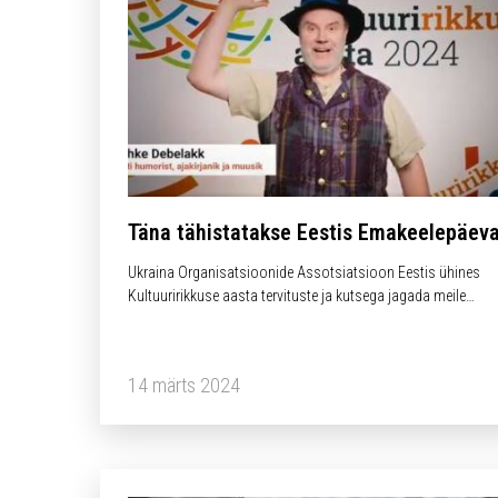
Täna tähistatakse Eestis Emakeelepäeva
Ukraina Organisatsioonide Assotsiatsioon Eestis ühines
Kultuuririkkuse aasta tervituste ja kutsega jagada meile
meeldivaid tarkusesõnu eesti keeles ning lisada ka, kuidas s
kõlab ukraina keeles!
14 märts 2024