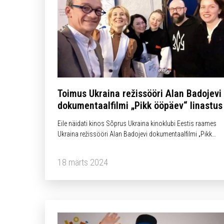
Toimus Ukraina režissööri Alan Badojevi
dokumentaalfilmi „Pikk ööpäev“ linastus
Eile näidati kinos Sõprus Ukraina kinoklubi Eestis raames
Ukraina režissööri Alan Badojevi dokumentaalfilmi „Pikk
ööpäev“. Linastuse korraldas Ukraina Organisatsioonide
Assotsiatsioon Eestis Ukraina Suursaatkonna Eestis kaasab
18 märts 2024