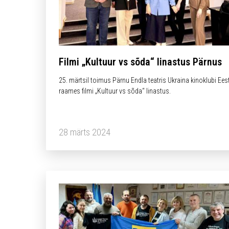
Filmi „Kultuur vs sõda“ linastus Pärnus
25. märtsil toimus Pärnu Endla teatris Ukraina kinoklubi Ees
raames filmi „Kultuur vs sõda“ linastus.
28 märts 2024