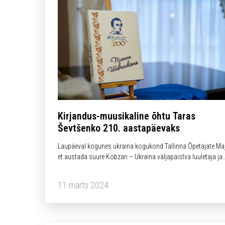
Kirjandus-muusikaline õhtu Taras
Ševtšenko 210. aastapäevaks
Laupäeval kogunes ukraina kogukond Tallinna Õpetajate Maj
et austada suure Kobzari – Ukraina väljapaistva luuletaja ja
kunstniku Taras Ševtšenko mälestust. Taras Ševtšenko 210.
sünniaastapäevaks korraldas Ukraina Organisatsioonide
11 märts 2024
Assotsiatsioon Eestis kirjandus- ja muusikaõhtu, mis oli
täidetud…