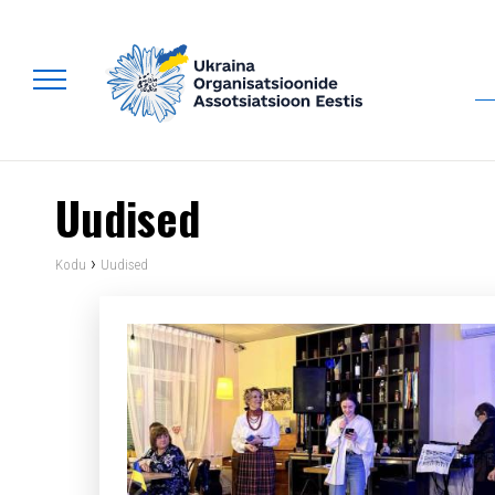
Uudised
›
Kodu
Uudised