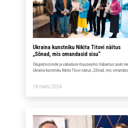
Ukraina kunstniku Nikita Titovi näitus
„Sõnad, mis omandasid sisu“
Okupatsioonide ja vabaduse muuseumis Vabamus avati ree
Ukraina kunstniku Nikita Titovi näitus „Sõnad, mis omandas
tähenduse“. Näituse korraldasid Ukraina Suursaatkond Eest
Vabariigis ja Ukraina Organisatsioonide Assotsiatsioon
18 märts 2024
Eestis.