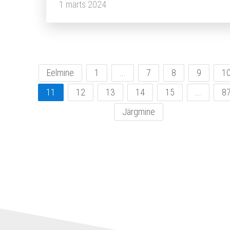
1 märts 2024
Eelmine
1
...
7
8
9
1
11
12
13
14
15
...
8
Järgmine