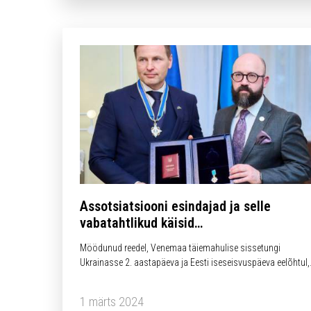
Assotsiatsiooni esindajad ja selle
vabatahtlikud käisid
autasustamistseremoonial
Möödunud reedel, Venemaa täiemahulise sissetungi
Ukrainasse 2. aastapäeva ja Eesti iseseisvuspäeva eelõhtul,
osalesid Assotsiatsiooni esindajad ja selle vabatahtlikud Ee
kaitseminister Hanno Pevkuri vürst Jaroslav Targa III klassi
1 märts 2024
ordeniga autasustamise tseremoonial, mille andis Ukraina…