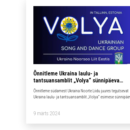
Õnnitleme Ukraina laulu- ja
tantsuansamblit „Volya“ sünnipäeva
puhul!
Õnnitleme südamest Ukraina Noorte Liidu juures tegutsevat
Ukraina laulu- ja tantsuansamblit „Volya“ esimese sünnipäe
puhul!
9 märts 2024