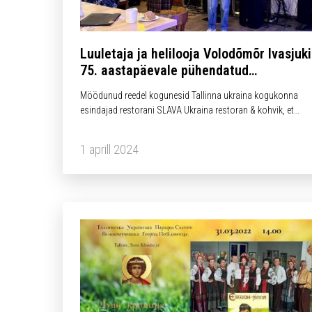
Luuletaja ja helilooja Volodõmõr Ivasjuki
75. aastapäevale pühendatud
loominguõhtu
Möödunud reedel kogunesid Tallinna ukraina kogukonna
esindajad restorani SLAVA Ukraina restoran & kohvik, et
austada suure ukraina – helilooja-esitaja, muusiku,
multiinstrumentalisti ja luuletaja Volodõmõr Ivasjuki
1 aprill 2024
mälestust!