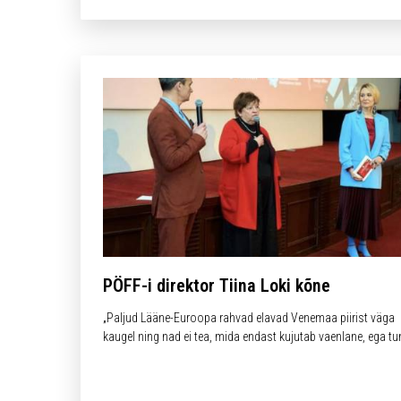
PÖFF-i direktor Tiina Loki kõne
„Paljud Lääne-Euroopa rahvad elavad Venemaa piirist väga
kaugel ning nad ei tea, mida endast kujutab vaenlane, ega t
kaasa nagu okupatsiooni üle elanud eestlased. Nende sõja
kaadrite kaudu said nad mõjutada oma riikide juhtide
otsuseid!“