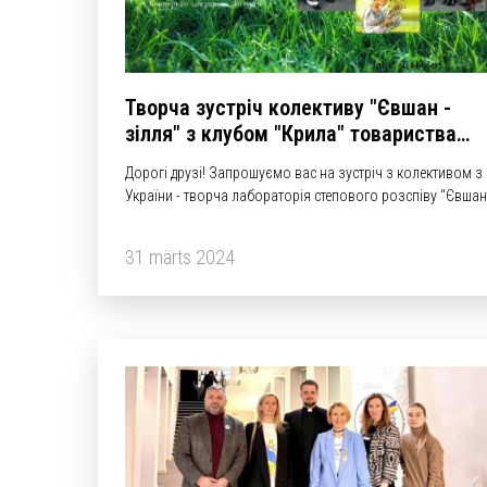
Творча зустріч колективу "Євшан -
зілля" з клубом "Крила" товариства
"Орфей" | Таллінн
Дорогі друзі! Запрошуємо вас на зустріч з колективом з
України - творча лабораторія степового розспіву "Євшан
зілля" (керівник Вячеслав Вінчура), яка відбудеться в
культурному осередку Асоціація Українських Організацій
31 märts 2024
Естонії 29 березня о 18.00 разом з членами
культурологічного клубу "Крила"!