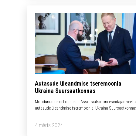
Autasude üleandmise tseremoonia
Ukraina Suursaatkonnas
Möödunud reedel osalesid Assotsiatsiooni esindajad veel ü
autasude üleandmise tseremoonial Ukraina Suursaatkonna
Eesti Vabariigis.
4 märts 2024