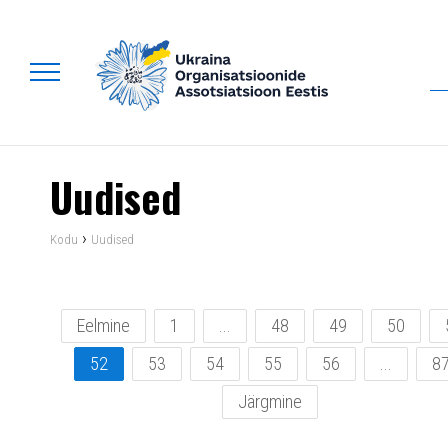
Uudised
›
Kodu
Uudised
Eelmine
1
...
48
49
50
52
53
54
55
56
...
8
Järgmine