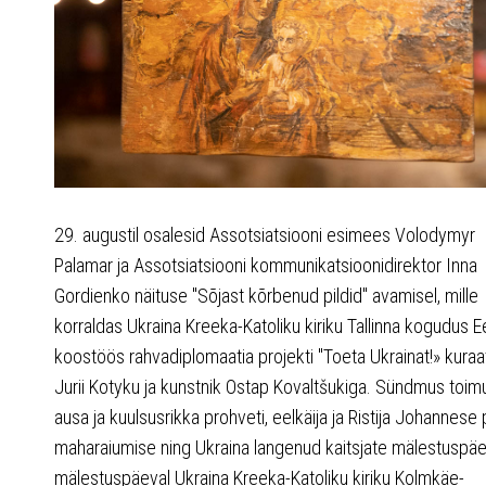
29. augustil osalesid Assotsiatsiooni esimees Volodymyr
Palamar ja Assotsiatsiooni kommunikatsioonidirektor Inna
Gordienko näituse "Sõjast kõrbenud pildid" avamisel, mille
korraldas Ukraina Kreeka-Katoliku kiriku Tallinna kogudus E
koostöös rahvadiplomaatia projekti "Toeta Ukrainat!» kuraa
Jurii Kotyku ja kunstnik Ostap Kovaltšukiga. Sündmus toim
ausa ja kuulsusrikka prohveti, eelkäija ja Ristija Johannese
maharaiumise ning Ukraina langenud kaitsjate mälestuspä
mälestuspäeval Ukraina Kreeka-Katoliku kiriku Kolmkäe-