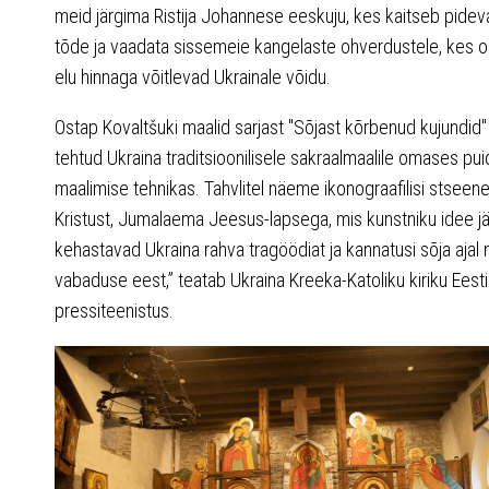
meid järgima Ristija Johannese eeskuju, kes kaitseb pideva
tõde ja vaadata sissemeie kangelaste ohverdustele, kes 
elu hinnaga võitlevad Ukrainale võidu.
Ostap Kovaltšuki maalid sarjast "Sõjast kõrbenud kujundid"
tehtud Ukraina traditsioonilisele sakraalmaalile omases pui
maalimise tehnikas. Tahvlitel näeme ikonograafilisi stseen
Kristust, Jumalaema Jeesus-lapsega, mis kunstniku idee jä
kehastavad Ukraina rahva tragöödiat ja kannatusi sõja ajal
vabaduse eest,” teatab Ukraina Kreeka-Katoliku kiriku Eest
pressiteenistus.