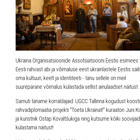
Ukraina Organisatsioonide Assotsiatsiooni Eestis esimees
Eesti rahvast abi ja võimaluse eest ukrainlastele Eestis säil
oma kultuuri, keelt ja identiteeti - tänu sellele on meil
suurepärane võimalus külastada sellist ainulaadset näitust.
Samuti täname korraldajaid: UGCC Tallinna kogudust koos
rahvadiplomaatia projekti "Toeta Ukrainat!" kuraatori Jurii 
ja kunstnik Ostap Kovaltšukiga ning kutsume kõiki soovijai
külastama näitust!