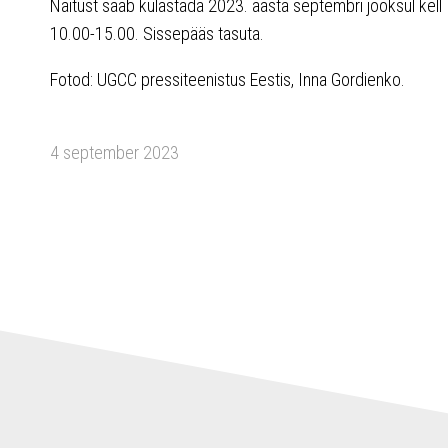
Näitust saab külastada 2023. aasta septembri jooksul kell
10.00-15.00. Sissepääs tasuta.
Fotod: UGCC pressiteenistus Eestis, Inna Gordienko.
4 september 2023