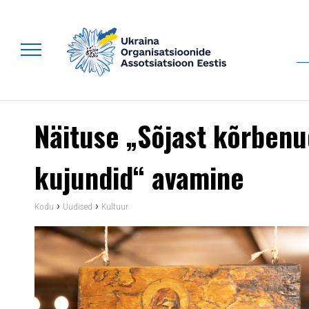
Näituse „Sõjast kõrbenu
kujundid“ avamine
›
›
Kodu
Uudised
Kultuur