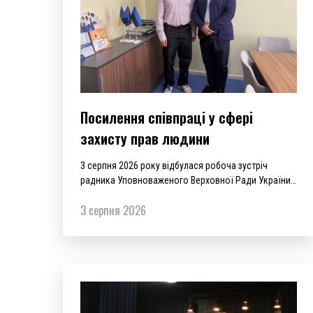
Посилення співпраці у сфері
захисту прав людини
3 серпня 2026 року відбулася робоча зустріч
радника Уповноваженого Верховної Ради України з
прав людини в Естонській Республіці Володимира
3 серпня 2026
Паламара з представниками Офісу
Уповноваженого з питань гендерної рівності та
рівного ставлення Естонії.