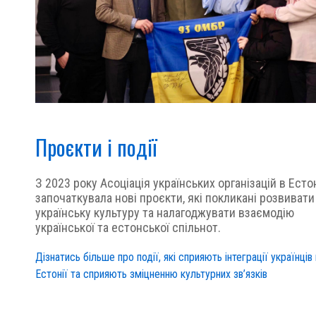
Проєкти і події
З 2023 року Асоціація українських організацій в Естон
започаткувала нові проєкти, які покликані розвивати
українську культуру та налагоджувати взаємодію
української та естонської спільнот.
Дізнатись більше про події, які сприяють інтеграції українців 
Естонії та сприяють зміцненню культурних зв’язків