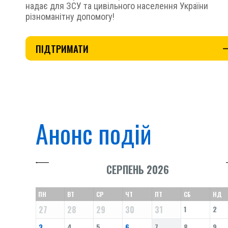
надає для ЗСУ та цивільного населення України
різноманітну допомогу!
ПІДТРИМАТИ
Анонс подій
СЕРПЕНЬ 2026
ПН
ВТ
СР
ЧТ
ПТ
СБ
НД
27
28
29
30
31
1
2
3
4
5
6
7
8
9