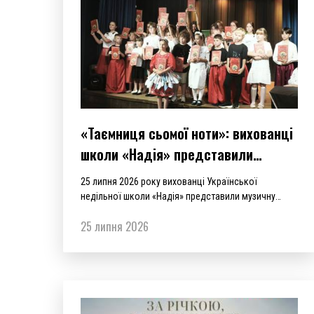
«Таємниця сьомої ноти»: вихованці
школи «Надія» представили
виставу в Таллінні
25 липня 2026 року вихованці Української
недільної школи «Надія» представили музичну
виставу, підготовлену під час творчо-театрального
25 липня 2026
табору «Живі казки».