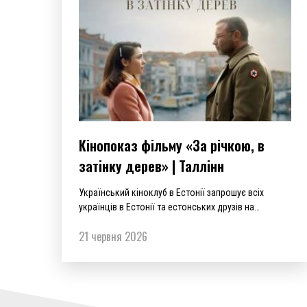
Кінопоказ фільму «За річкою, в
затінку дерев» | Таллінн
Український кіноклуб в Естонії запрошує всіх
українців в Естонії та естонських друзів на
перегляд фільму режисера Паули Ортіс «За річкою,
21 червня 2026
в затінку дерев» (Across the River and Into the Trees
(2022), виробництво студії Tribune Pictures), який
відбувся 21 червня о 13:00 традиційно в
кінотеатрі…