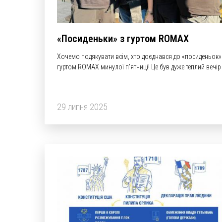
«Посиденьки» з гуртом ROMAX
Хочемо подякувати всім, хто доєднався до «посиденьок»
гуртом ROMAX минулої пʼятниці! Це був дуже теплий вечір 
українською піснею та Україною в серці. Ми не лише раз
співали, а й обмінювалися потужною енергією. Адже
музиканти гурту Роман Дубонос та Maxim Mamay Boyko
29 липня 2025
(Максим Бойко) передали…