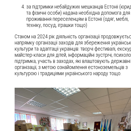
за підтримки небайдужих мешканців Естоніі (юри
та фізичні особи) надана необхідна допомога для
проживання переселенцям в Естонії (одяг, меблі,
техніку, посуд, іграшки тощо)
Станом на 2024 рік діяльність організації продовжуєтьс
напрямку організації заходів для збереження українськ
культури та адаптації українців: творчі фестивалі, екскур
майстер-класи для дітей, інформаційні зустрічі, психоло
підтримка, участь в заходах, які влаштовують державні
організації, з метою ознайомлення естоноземельців з
культурою і традиціями українського народу тощо.