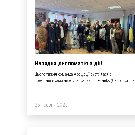
Народна дипломатія в дії!
Цього тижня команда Асоціації зустрілася з
представниками американських think-tanks (Center for the
National Interest, Transatlantic Security Initiative at the Atlan
Council, Carnegie Endowment for International Peace,
Brookings Institution, Heritage Foundation's Allison Center 
26 травня 2025
National…