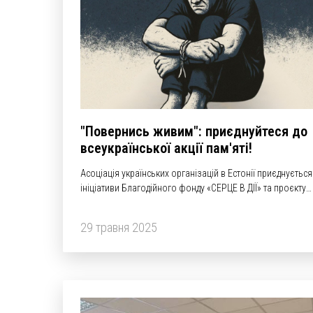
"Повернись живим": приєднуйтеся до
всеукраїнської акції пам'яті!
Асоціація українських організацій в Естонії приєднується
ініціативи Благодійного фонду «СЕРЦЕ В ДІЇ» та проєкту
"Voices of Captives" і закликає вас долучитися до акції
«Повернись живим».
29 травня 2025