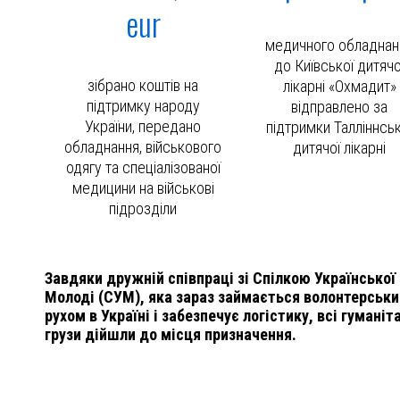
eur
медичного обладнан
до Київської дитячо
зібрано коштів на
лікарні «Охмадит»
підтримку народу
відправлено за
України, передано
підтримки Талліннськ
обладнання, військового
дитячої лікарні
одягу та спеціалізованої
медицини на військові
підрозділи
Завдяки дружній співпраці зі Спілкою Української
Молоді (СУМ), яка зараз займається волонтерськ
рухом в Україні і забезпечує логістику, всі гуманіт
грузи дійшли до місця призначення.