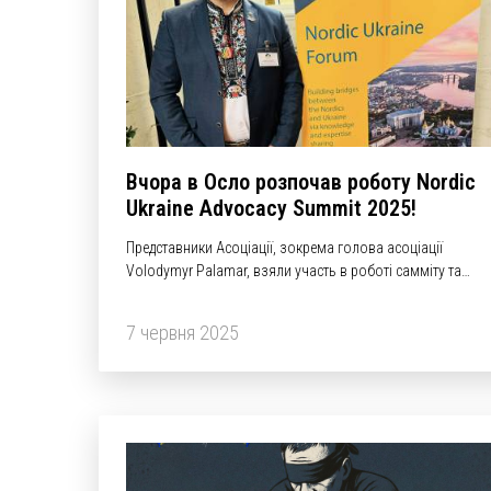
Вчора в Осло розпочав роботу Nordic
Ukraine Advocacy Summit 2025!
Представники Асоціації, зокрема голова асоціації
Volodymyr Palamar, взяли участь в роботі самміту та
долучилися до обговорень, які стосуються адвокації
України в країнах Балтії та Північної Європи.
7 червня 2025