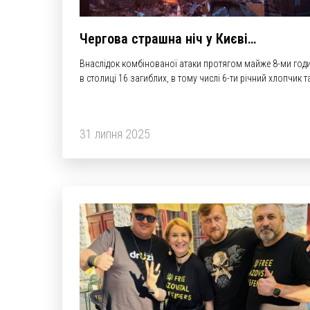
Чергова страшна ніч у Києві…
Внаслідок комбінованої атаки протягом майже 8-ми год
в столиці 16 загиблих, в тому числі 6-ти річний хлопчик т
його мати, майже 159 постраждалих, серед них діти.
31 липня 2025