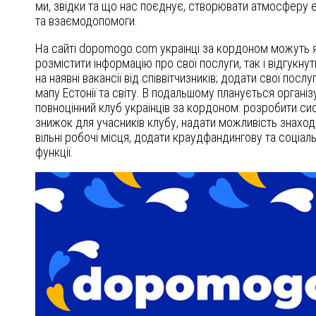
ми, звідки та що нас поєднує, створювати атмосферу е
та взаємодопомоги.
На сайті dopomogo.com українці за кордоном можуть 
розмістити інформацію про свої послуги, так і відгукну
на наявні вакансії від співвітчизників; додати свої послу
мапу Естонії та світу. В подальшому планується організ
повноцінний клуб українців за кордоном: розробити си
знижок для учасників клубу, надати можливість знаход
вільні робочі місця, додати краудфандингову та соціал
функції.