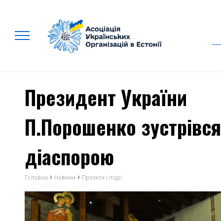
Президент України
П.Порошенко зустрівся
діаспорою
›
›
Головна
Новини
Проєкти і події