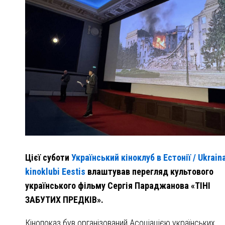
Цієї суботи
Український кіноклуб в Естонії / Ukrain
kinoklubi Eestis
влаштував перегляд культового
українського фільму Сергія Параджанова «ТІНІ
ЗАБУТИХ ПРЕДКІВ».
Кінопоказ був організований Асоціацією українських