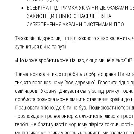
ВСЕБІЧНА ПІДТРИМКА УКРАЇНИ ДЕРЖАВАМИ СВ
ЗАХИСТІ ЦИВІЛЬНОГО НАСЕЛЕННЯ ТА
ЗАБЕЗПЕЧЕННЯ УКРАЇНИ СИСТЕМАМИ ППО.
Також він підкреслив, що від кожного з нас залежить, 
зупиниться війна та путін.
«Що може зробити кожен із нас, якщо ми не в Україні?
Триматися кола тих, хто робить «добрі» справи. Не чит
тих, хто пояснює чому "все даремно". Говорити гідно п
свій народ і Україну. Дякувати світу за підтримку - одна
особиста розмова може змінити ставлення країни до н
Працювати якісно, де б ти не був. Поширювати історії 
- розповідати про волонтерів, служителів, лікарів, прост
героїв. Не брати участі в чорному піарі та токсичності -
ми підливаємо оливу у вогонь ненависті, ми граємо про