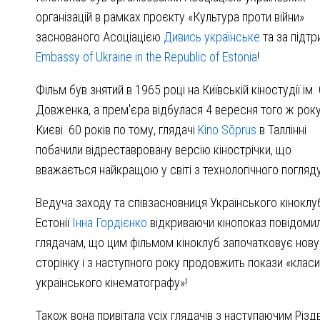
організацій в рамках проєкту «Культура проти війни»
заснованого Асоціацією
Дивись українське
та за підт
Embassy of Ukraine in the Republic of Estonia
!
Фільм був знятий в 1965 році на Київській кіностудії ім. 
Довженка, а прем'єра відбулася 4 вересня того ж року
Києві. 60 років по тому, глядачі
Kino Sõprus
в Таллінні
побачили відреставровану версію кінострічки, що
вважається найкращою у світі з технологічного погляду
Ведуча заходу та співзасновниця Українського кіноклу
Естонії
Інна Гордієнко
відкриваючи кінопоказ повідоми
глядачам, що цим фільмом кіноклуб започатковує нову
сторінку і з наступного року продовжить покази «клас
українського кінематографу»!
Також вона привітала усіх глядачів з наступаючим Різд