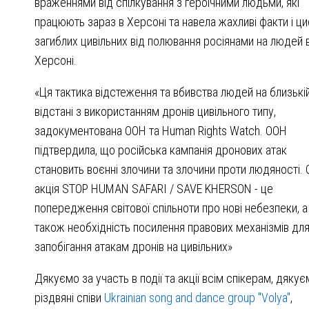
враженнями від спілкування з героїчними людьми, які
працюють зараз в Херсоні та навела жахливі факти і ц
загиблих цивільних від полювання росіянами на людей 
Херсоні.
«Ця тактика відстеження та вбивства людей на близькі
відстані з використанням дронів цивільного типу,
задокументована ООН та Human Rights Watch. ООН
підтвердила, що російська кампанія дронових атак
становить воєнні злочини та злочини проти людяності.
акція STOP HUMAN SAFARI / SAVE KHERSON - це
попередження світової спільноти про нові небезпеки, а
також необхідність посилення правових механізмів дл
запобігання атакам дронів на цивільних»
Дякуємо за участь в події та акції всім спікерам, дякує
різдвяні співи
Ukrainian song and dance group "Volya"
,