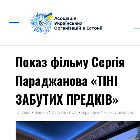
Показ фільму Сергія
Параджанова «ТІНІ
ЗАБУТИХ ПРЕДКІВ»
›
›
›
Головна
Новини
Проєкти і події
Український кіноклуб в Естонії