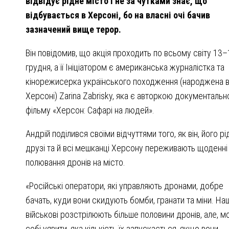
відвідує рідне місто і не за чутками знає, що
відбувається в Херсоні, бо на власні очі бачив
зазначений вище терор.
Він повідомив, що акція проходить по всьому світу 13–
грудня, а її Ініціатором є американська журналістка та
кінорежисерка українського походження (народжена 
Херсоні) Zarina Zabrisky, яка є авторкою документальн
фільму «Херсон: Сафарі на людей».
Андрій поділився своїми відчуттями того, як він, його рід
друзі та й всі мешканці Херсону переживають щоденні
полювання дронів на місто.
«Російські оператори, які управляють дронами, добре
бачать, куди вони скидують бомби, гранати та міни. Наш
військові розстрілюють більше половини дронів, але, 
собі уявити, яка кількість їх запускається, якщо вони