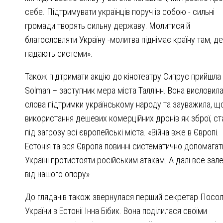
себе. Підтримувати українців поруч із собою - сильні
громади творять сильну державу. Молитися й
благословляти Україну -молитва піднімає країну там, де
падають системи».
Також підтримати акцію до кінотеатру Сипрус прийшла 
Solman – заступник мера міста Таллінн. Вона висловил
слова підтримки українському народу та зауважила, щ
використання дешевих комерційних дронів як зброї, ст
під загрозу всі європейські міста. «Війна вже в Європі.
Естонія та вся Європа повинні систематично допомагат
Україні протистояти російським атакам. А далі все зал
від нашого опору»
До глядачів також звернулася перший секретар Посо
України в Естонії Інна Бібик. Вона поділилася своїми