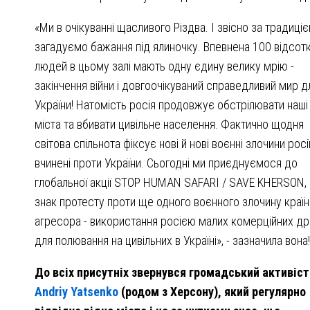
«Ми в очікуванні щасливого Різдва. І звісно за традиці
загадуємо бажання під ялиночку. Впевнена 100 відсотк
людей в цьому залі мають одну єдину велику мрію -
закінчення війни і довгоочікуваний справедливий мир д
України! Натомість росія продовжує обстрілювати наші
міста та вбивати цивільне населення. Фактично щодня
світова спільнота фіксує нові й нові воєнні злочини росі
вчинені проти України. Сьогодні ми приєднуємося до
глобальної акції STOP HUMAN SAFARI / SAVE KHERSON, 
знак протесту проти ще одного воєнного злочину країн
агресора - використання росією малих комерційних др
для полювання на цивільних в Україні», - зазначила вона!
До всіх присутніх звернувся громадський активіст
Andriy Yatsenko
(родом з Херсону), який регулярно