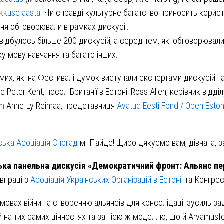
rikkuse aasta
. Чи справді культурне багатство приносить кори
ння обговорювали в рамках дискусії.
ідбулось більше 200 дискусій, а серед тем, які обговорювали
ку мову навчання та багато інших.
х, які на Фестивалі думок виступали експертами дискусій та 
e Peter Kent, посол Британії в Естонії Ross Allen, керівник ві
um
Anne-Ly Reimaa, представниця
Avatud Eesti Fond / Open Eston
ська Асоціація Спогад
м. Пайде! Щиро дякуємо вам, дівчата, за
ька панельна дискусія «Демократичний фронт: Альянс пе
івпраці з
Асоціація Українських Організацій в Естонії
та Конгресо
 умовах війни та створенню альянсів для консолідації зусиль
а тих самих цінностях та за тією ж моделлю, що й Arvamusfest