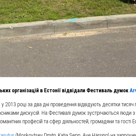
ських організацій в Естонії відвідали Фестиваль думок
Ar
у 2013 році за два дні проведення відвідують десятки тисяч 
часниками дискусій. На Фестивалі думок зустрічаються люди з
номанітних професій та сфер діяльностей, громадяни та гості Ест
tasutus
(Moskovtsev Dmitri, Katja Sepp, Ave Härsing) на запроше