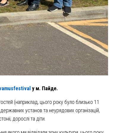
vamusfestival
у м. Пайде.
гостей (наприклад, цього року було близько 11
 державних установ та неурядових організацій,
онії, дорослі та діти.
ння якого ми відвідали зону культури, цього року