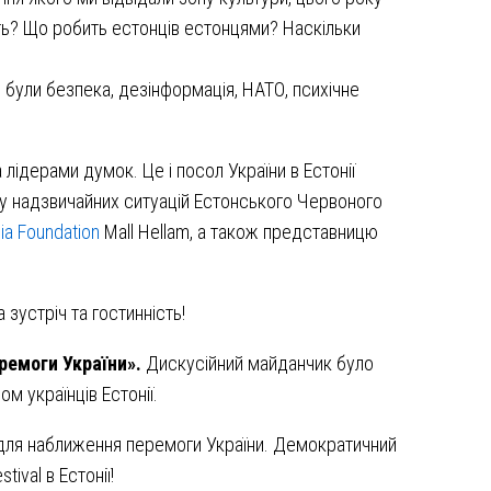
сть? Що робить естонців естонцями? Наскільки
 були безпека, дезінформація, НАТО, психічне
лідерами думок. Це і посол України в Естонії
дділу надзвичайних ситуацій Естонського Червоного
ia Foundation
Mall Hellam, а також представницю
 зустріч та гостинність!
ремоги України».
Дискусійний майданчик було
м українців Естонії.
 задля наближення перемоги України. Демократичний
ival в Естонії!