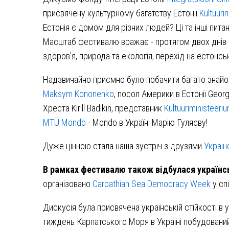
присвячену культурному багатству Естонії
Kultuuri
Естонія є домом для різних людей? Ці та інші пита
Масштаб фестивалю вражає - протягом двох днів в
здоров'я, природа та екологія, перехід на естонсь
Надзвичайно приємно було побачити багато знайоми
Maksym Kononenko
, посол Америки в Естонії Georg
Хреста Kirill Badikin, представник
Kultuuriministeeri
MTÜ Mondo
- Mondo в Україні Марію Гуляєву!
Дуже цінною стала наша зустріч з друзями
Україн
В рамках фестивалю також відбулася українс
організовано
Carpathian Sea Democracy Week
у сп
Дискусія була присвячена українській стійкості в
тиждень Карпатського Моря в Україні побудований н