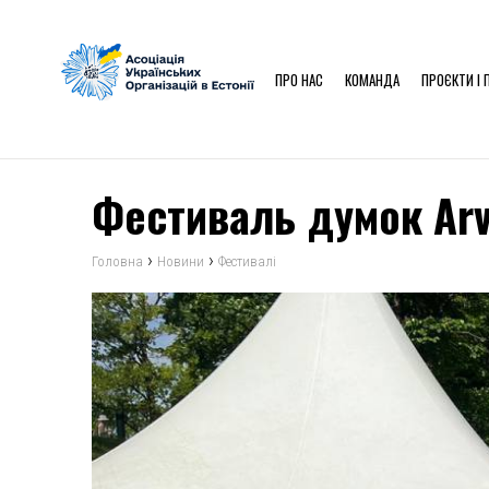
ПРО НАС
КОМАНДА
ПРОЄКТИ І 
Фестиваль думок Arva
›
›
Головна
Новини
Фестивалі