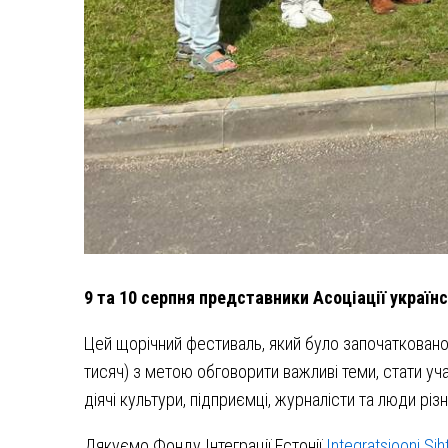
9 та 10 серпня представники Асоціації україн
Цей щорічний фестиваль, який було започатковано 
тисяч) з метою обговорити важливі теми, стати у
діячі культури, підприємці, журналісти та люди різ
Дякуємо Фонду Інтеграції Естонії
Integratsiooni Sih