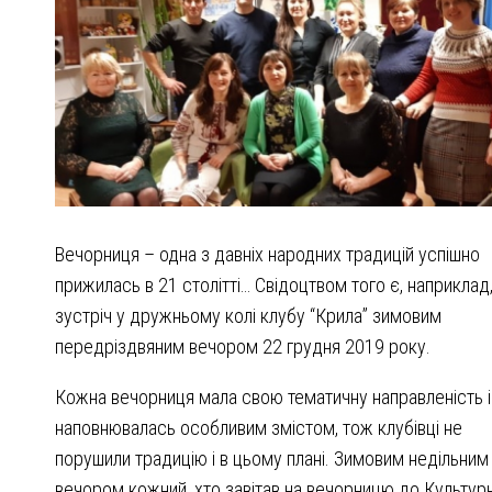
Вечорниця – одна з давніх народних традицій успішно
прижилась в 21 столітті… Свідоцтвом того є, наприклад
зустріч у дружньому колі клубу “Крила” зимовим
передріздвяним вечором 22 грудня 2019 року.
Кожна вечорниця мала свою тематичну направленість і
наповнювалась особливим змістом, тож клубівці не
порушили традицію і в цьому плані. Зимовим недільним
вечором кожний, хто завітав на вечорницю до Культур