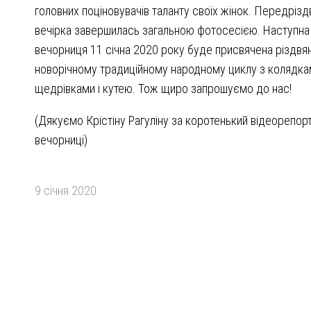
головних поціновувачів таланту своїх жінок. Передрізд
вечірка завершилась загальною фотосесією. Наступна
вечорниця 11 січна 2020 року буде присвячена різдвя
новорічному традиційному народному циклу з колядка
щедрівками і кутею. Тож щиро запрошуємо до нас!
(Дякуємо Крістіну Рагуліну за коротенький відеорепор
вечорниці)
9 січня 2020