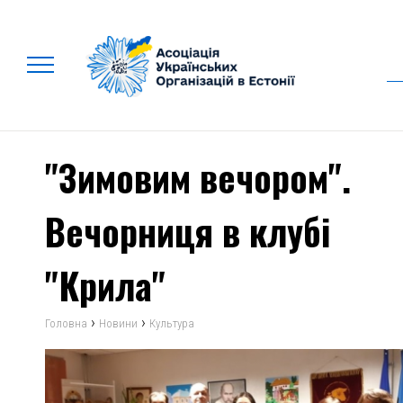
"Зимовим вечором".
Вечорниця в клубі
"Крила"
›
›
Головна
Новини
Культура