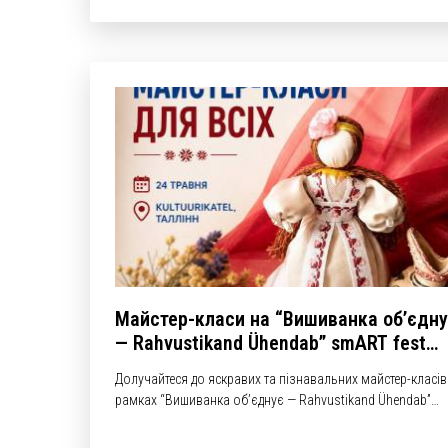
Майстер-класи на “Вишиванка обʼєдн
— Rahvustikand Ühendab” smART fest
2026
Долучайтеся до яскравих та пізнавальних майстер-класів
рамках “Вишиванка обʼєднує — Rahvustikand Ühendab”
smART fest 2026.