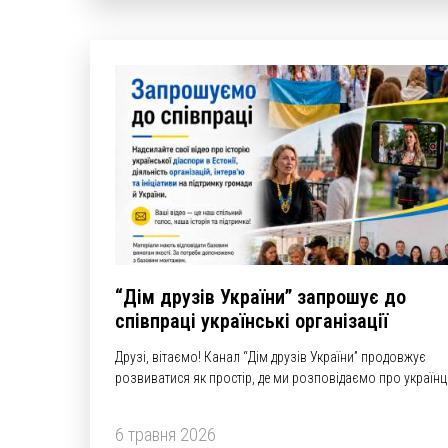
“Дім друзів України” запрошує до
співпраці українські організації
Друзі, вітаємо! Канал “Дім друзів України” продовжує
розвиватися як простір, де ми розповідаємо про українц
в Естонії, про підтримку України, діяльність громади,
волонтерські ініціативи, культурні події та історії людей, я
6 травня 2026
роблять важливі речі для спільноти.