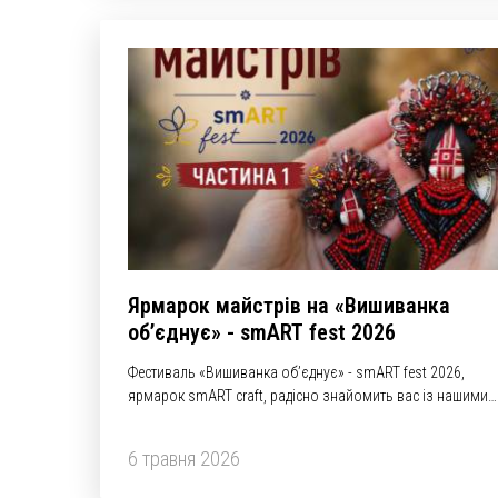
Ярмарок майстрів на «Вишиванка
об’єднує» - smART fest 2026
Фестиваль «Вишиванка об’єднує» - smART fest 2026,
ярмарок smART craft, радісно знайомить вас із нашими
талановитими та креативними майстрами!
6 травня 2026