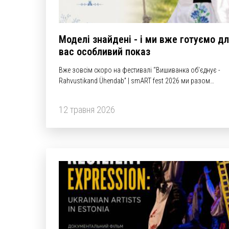
Моделі знайдені - і ми вже готуємо д
вас особливий показ
Вже зовсім скоро на фестивалі “Вишиванка обʼєднує -
Rahvustikand Ühendab” | smART fest 2026 ми разом
проживемо дуже емоційний момент - показ проєкту
„Mamyna Sorochka“ від Оксани Шоорлеммер.
12 травня 2026